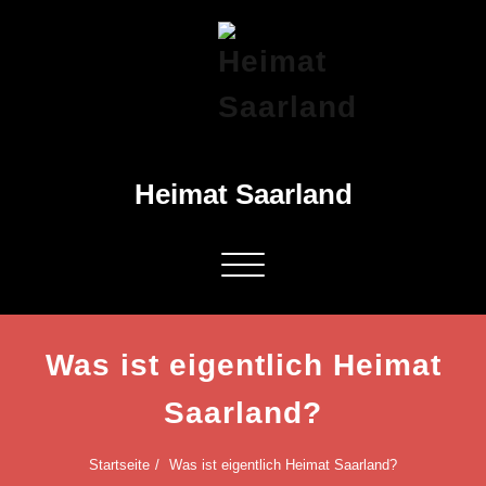
Springe
zum
Inhalt
Heimat Saarland
Schalte
Navigation
Was ist eigentlich Heimat
Saarland?
Startseite
Was ist eigentlich Heimat Saarland?